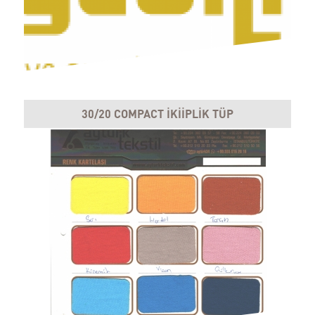
30/20 COMPACT İKİİPLİK TÜP