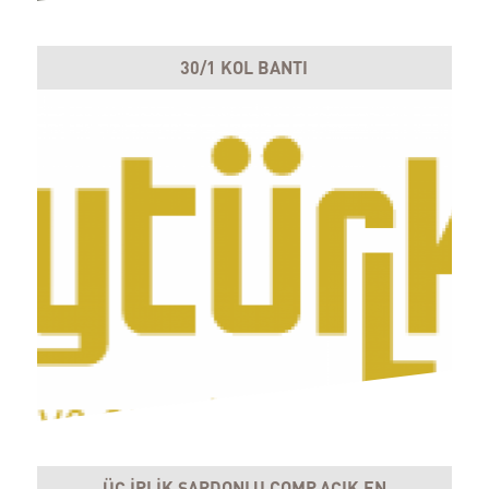
30/1 KOL BANTI
ÜÇ İPLİK ŞARDONLU COMP.AÇIK EN